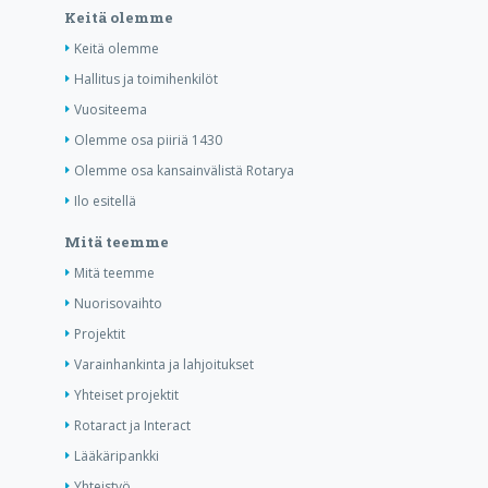
Keitä olemme
Keitä olemme
Hallitus ja toimihenkilöt
Vuositeema
Olemme osa piiriä 1430
Olemme osa kansainvälistä Rotarya
Ilo esitellä
Mitä teemme
Mitä teemme
Nuorisovaihto
Projektit
Varainhankinta ja lahjoitukset
Yhteiset projektit
Rotaract ja Interact
Lääkäripankki
Yhteistyö