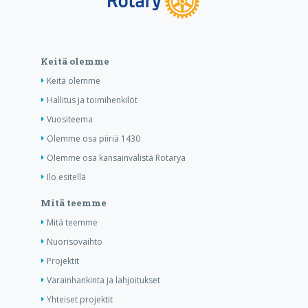
Keitä olemme
Keitä olemme
Hallitus ja toimihenkilöt
Vuositeema
Olemme osa piiriä 1430
Olemme osa kansainvälistä Rotarya
Ilo esitellä
Mitä teemme
Mitä teemme
Nuorisovaihto
Projektit
Varainhankinta ja lahjoitukset
Yhteiset projektit