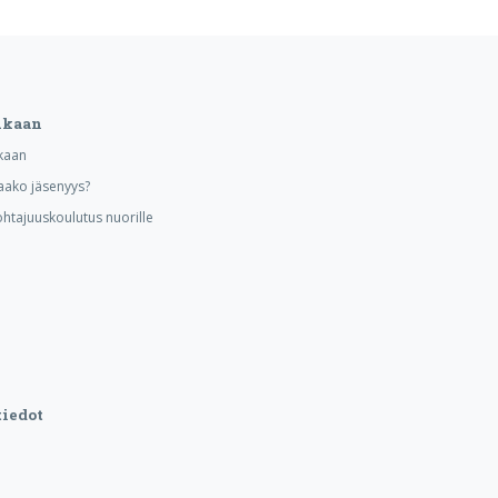
ukaan
kaan
aako jäsenyys?
ohtajuuskoulutus nuorille
iedot