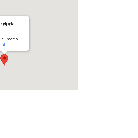
kylpylä
 2 - Imatra
mat