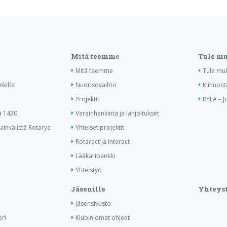
Mitä teemme
Tule m
Mitä teemme
Tule mu
nkilöt
Nuorisovaihto
Kiinnost
Projektit
RYLA – J
ä 1430
Varainhankinta ja lahjoitukset
invälistä Rotarya
Yhteiset projektit
Rotaract ja Interact
Lääkäripankki
Yhteistyö
Jäsenille
Yhteyst
Jäsensivusto
ri
Klubin omat ohjeet