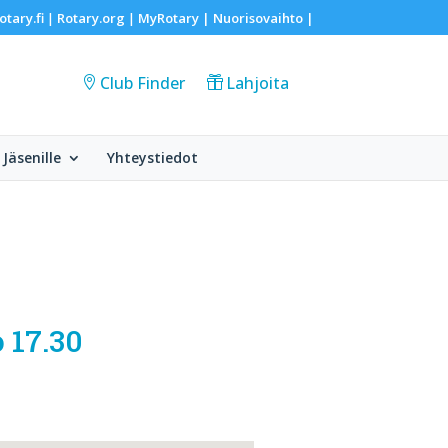
otary.fi
Rotary.org
MyRotary |
Nuorisovaihto
|
|
|
Club Finder
Lahjoita
Jäsenille
Yhteystiedot
 17.30