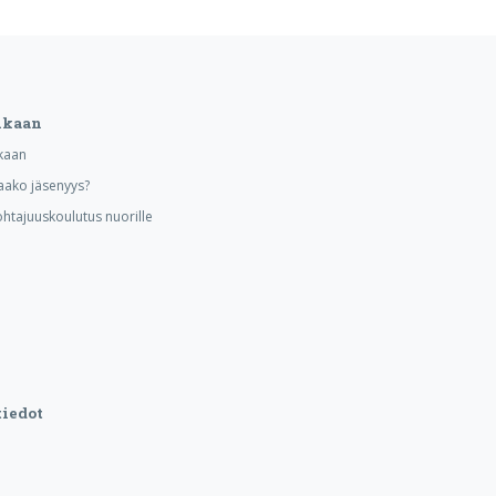
ukaan
kaan
aako jäsenyys?
ohtajuuskoulutus nuorille
iedot