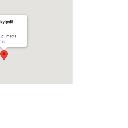
kylpylä
 2 - Imatra
mat