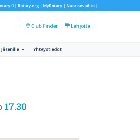
otary.fi
Rotary.org
MyRotary |
Nuorisovaihto
|
|
|
Club Finder
Lahjoita
Jäsenille
Yhteystiedot
 17.30