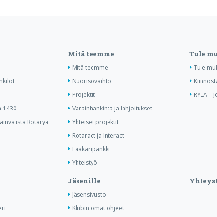
Mitä teemme
Tule m
Mitä teemme
Tule mu
nkilöt
Nuorisovaihto
Kiinnost
Projektit
RYLA – J
ä 1430
Varainhankinta ja lahjoitukset
invälistä Rotarya
Yhteiset projektit
Rotaract ja Interact
Lääkäripankki
Yhteistyö
Jäsenille
Yhteyst
Jäsensivusto
ri
Klubin omat ohjeet