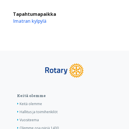
Tapahtumapaikka
Imatran kylpylä
Keitä olemme
Keitä olemme
Hallitus ja toimihenkilöt
Vuositeema
Olemme osa piiriä 1430