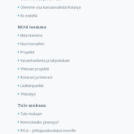
Olemme osa kansainvälistä Rotarya
Ilo esitellä
Mitä teemme
Mitä teemme
Nuorisovaihto
Projektit
Varainhankinta ja lahjoitukset
Yhteiset projektit
Rotaract ja Interact
Lääkäripankki
Yhteistyö
Tule mukaan
Tule mukaan
Kiinnostaako jäsenyys?
RYLA – Johtajuuskoulutus nuorille