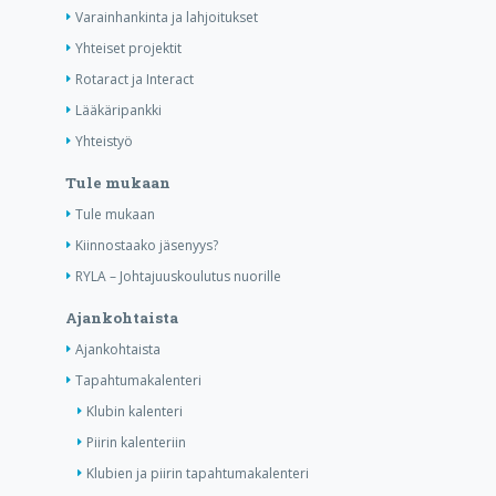
Varainhankinta ja lahjoitukset
Yhteiset projektit
Rotaract ja Interact
Lääkäripankki
Yhteistyö
Tule mukaan
Tule mukaan
Kiinnostaako jäsenyys?
RYLA – Johtajuuskoulutus nuorille
Ajankohtaista
Ajankohtaista
Tapahtumakalenteri
Klubin kalenteri
Piirin kalenteriin
Klubien ja piirin tapahtumakalenteri