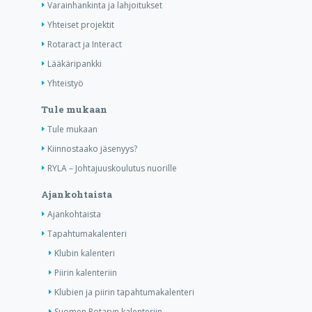
Varainhankinta ja lahjoitukset
Yhteiset projektit
Rotaract ja Interact
Lääkäripankki
Yhteistyö
Tule mukaan
Tule mukaan
Kiinnostaako jäsenyys?
RYLA – Johtajuuskoulutus nuorille
Ajankohtaista
Ajankohtaista
Tapahtumakalenteri
Klubin kalenteri
Piirin kalenteriin
Klubien ja piirin tapahtumakalenteri
Suomen Rotaryn kalenteriin