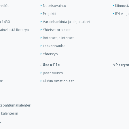
nkilöt
Nuorisovaihto
Kiinnost
Projektit
RYLA – J
ä 1430
Varainhankinta ja lahjoitukset
invälistä Rotarya
Yhteiset projektit
Rotaract ja Interact
Lääkäripankki
Yhteistyö
Jäsenille
Yhteyst
Jäsensivusto
ri
Klubin omat ohjeet
n tapahtumakalenteri
kalenteriin
t