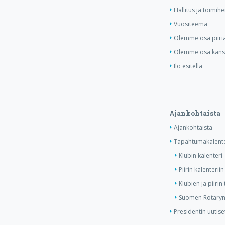
Hallitus ja toimihe
Vuositeema
Olemme osa piiri
Olemme osa kansa
Ilo esitellä
Ajankohtaista
Ajankohtaista
Tapahtumakalente
Klubin kalenteri
Piirin kalenteriin
Klubien ja piiri
Suomen Rotaryn 
Presidentin uutise