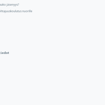
aako jäsenyys?
ohtajuuskoulutus nuorille
iedot