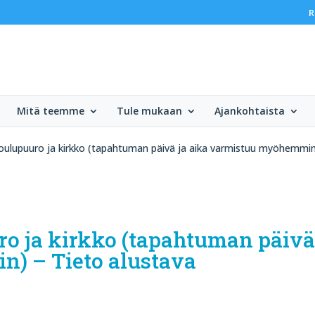
R
Mitä teemme
Tule mukaan
Ajankohtaista
oulupuuro ja kirkko (tapahtuman päivä ja aika varmistuu myöhemmin
ro ja kirkko (tapahtuman päivä
) – Tieto alustava