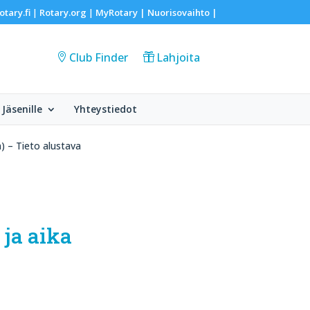
otary.fi
Rotary.org
MyRotary |
Nuorisovaihto
|
|
|
Club Finder
Lahjoita
Jäsenille
Yhteystiedot
) – Tieto alustava
 ja aika