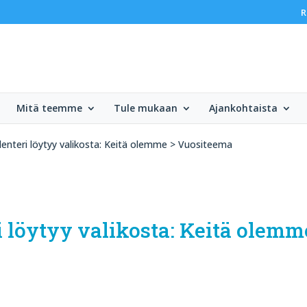
R
Mitä teemme
Tule mukaan
Ajankohtaista
lenteri löytyy valikosta: Keitä olemme > Vuositeema
 löytyy valikosta: Keitä olemm