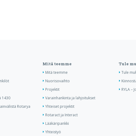
Mitä teemme
Tule m
Mitä teemme
Tule mu
nkilöt
Nuorisovaihto
Kiinnost
Projektit
RYLA – J
ä 1430
Varainhankinta ja lahjoitukset
invälistä Rotarya
Yhteiset projektit
Rotaract ja Interact
Lääkäripankki
Yhteistyö