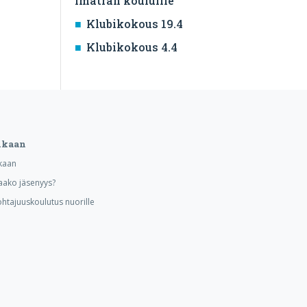
Imatran kouluille
Klubikokous 19.4
Klubikokous 4.4
ukaan
kaan
aako jäsenyys?
ohtajuuskoulutus nuorille