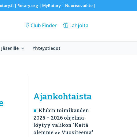
otary.fi
Rotary.org
MyRotary |
Nuorisovaihto
|
|
|
Club Finder
Lahjoita
Jäsenille
Yhteystiedot
Ajankohtaista
e
Klubin toimikauden
2025 – 2026 ohjelma
löytyy valikon ”Keitä
olemme >> Vuositeema”