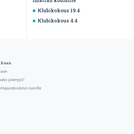
Imatran kouluille
Klubikokous 19.4
Klubikokous 4.4
ukaan
kaan
aako jäsenyys?
ohtajuuskoulutus nuorille