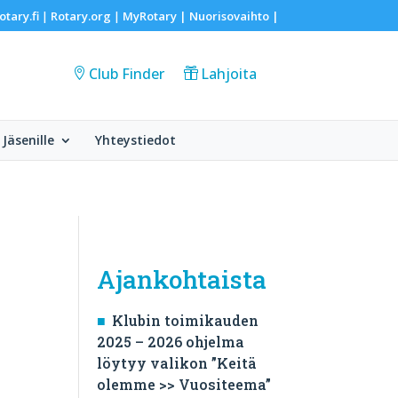
otary.fi
Rotary.org
MyRotary |
Nuorisovaihto
|
|
|
Club Finder
Lahjoita
Jäsenille
Yhteystiedot
Ajankohtaista
Klubin toimikauden
2025 – 2026 ohjelma
löytyy valikon ”Keitä
olemme >> Vuositeema”