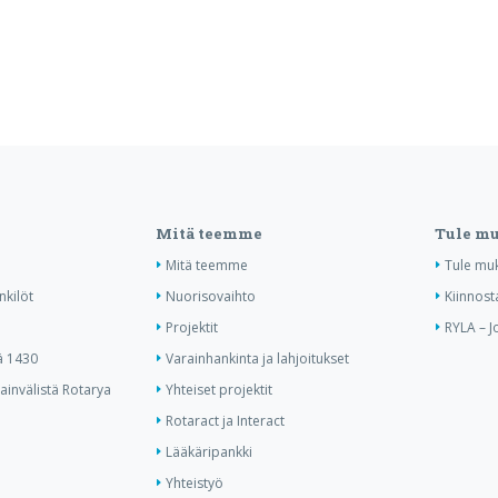
Mitä teemme
Tule m
Mitä teemme
Tule mu
nkilöt
Nuorisovaihto
Kiinnost
Projektit
RYLA – J
ä 1430
Varainhankinta ja lahjoitukset
invälistä Rotarya
Yhteiset projektit
Rotaract ja Interact
Lääkäripankki
Yhteistyö