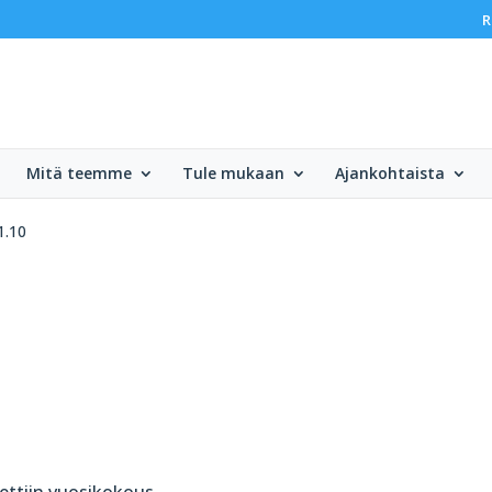
R
Mitä teemme
Tule mukaan
Ajankohtaista
1.10
ettiin vuosikokous