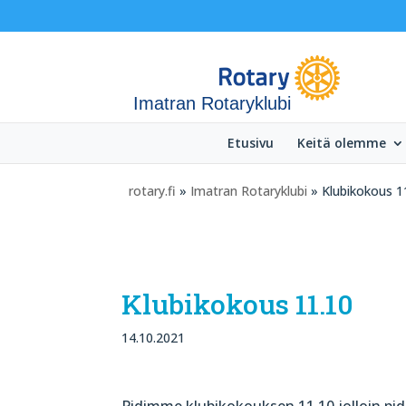
Imatran Rotaryklubi
Etusivu
Keitä olemme
rotary.fi
»
Imatran Rotaryklubi
» Klubikokous 1
Klubikokous 11.10
14.10.2021
Pidimme klubikokouksen 11.10 jolloin pid