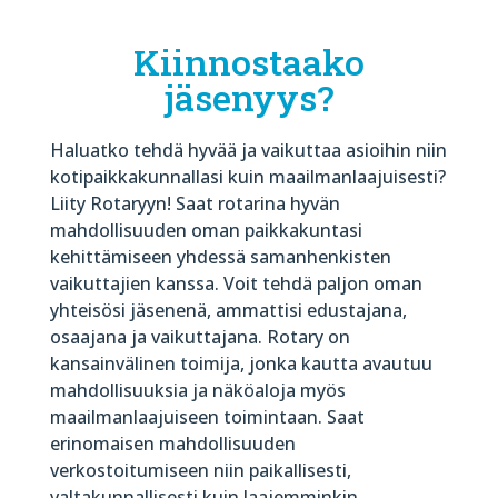
Kiinnostaako
jäsenyys?
Haluatko tehdä hyvää ja vaikuttaa asioihin niin
kotipaikkakunnallasi kuin maailmanlaajuisesti?
Liity Rotaryyn! Saat rotarina hyvän
mahdollisuuden oman paikkakuntasi
kehittämiseen yhdessä samanhenkisten
vaikuttajien kanssa. Voit tehdä paljon oman
yhteisösi jäsenenä, ammattisi edustajana,
osaajana ja vaikuttajana. Rotary on
kansainvälinen toimija, jonka kautta avautuu
mahdollisuuksia ja näköaloja myös
maailmanlaajuiseen toimintaan. Saat
erinomaisen mahdollisuuden
verkostoitumiseen niin paikallisesti,
valtakunnallisesti kuin laajemminkin.