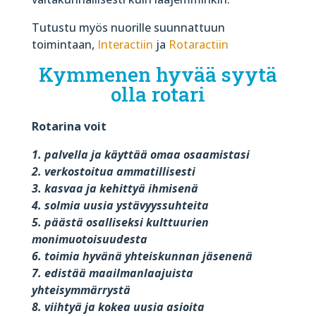
Tutustu myös nuorille suunnattuun
toimintaan,
Interactiin
ja
Rotaractiin
Kymmenen hyvää syytä
olla rotari
Rotarina voit
1. palvella ja käyttää omaa osaamistasi
2. verkostoitua ammatillisesti
3. kasvaa ja kehittyä ihmisenä
4. solmia uusia ystävyyssuhteita
5. päästä osalliseksi kulttuurien
monimuotoisuudesta
6. toimia hyvänä yhteiskunnan jäsenenä
7. edistää maailmanlaajuista
yhteisymmärrystä
8. viihtyä ja kokea uusia asioita