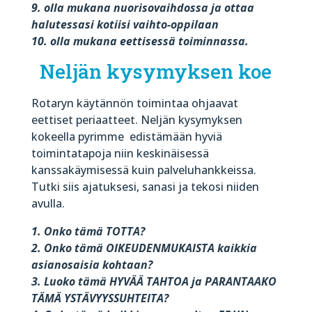
9. olla mukana nuorisovaihdossa ja ottaa
halutessasi kotiisi vaihto-oppilaan
10. olla mukana eettisessä toiminnassa.
Neljän kysymyksen koe
Rotaryn käytännön toimintaa ohjaavat
eettiset periaatteet. Neljän kysymyksen
kokeella pyrimme
edistämään hyviä
toimintatapoja niin keskinäisessä
kanssakäymisessä kuin palveluhankkeissa.
Tutki siis ajatuksesi, sanasi ja tekosi niiden
avulla.
1. Onko tämä TOTTA?
2. Onko tämä OIKEUDENMUKAISTA kaikkia
asianosaisia kohtaan?
3. Luoko tämä HYVÄÄ TAHTOA ja PARANTAAKO
TÄMÄ YSTÄVYYSSUHTEITA?