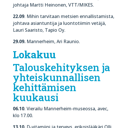
johtaja Martti Heinonen, VTT/MIKES.
22.09
. Mihin tarvitaan metsien ennallistamista,
johtava asiantuntija ja luontotiimin vetäjä,
Lauri Saaristo, Tapio Oy.
29.09.
Mannerheim, Ari Raunio.
Lokakuu
Talouskehityksen ja
yhteiskunnallisen
kehittämisen
kuukausi
06.10
. Vierailu Mannerheim-museossa, avec,
klo 17.00.
13.10.
D-vitamiini ja terveys, erikoislääkäri Olli