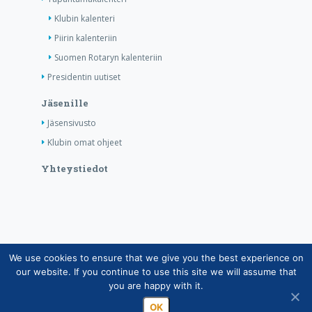
Klubin kalenteri
Piirin kalenteriin
Suomen Rotaryn kalenteriin
Presidentin uutiset
Jäsenille
Jäsensivusto
Klubin omat ohjeet
Yhteystiedot
We use cookies to ensure that we give you the best experience on
Copyright © Suomen Rotarypalvelu ry 2026 |
our website. If you continue to use this site we will assume that
Jäsentietojärjestelmän tietosuojaseloste
|
Henkilötietojen
you are happy with it.
käsittely Rotarytoiminnassa
OK