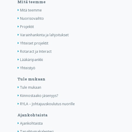
Mitä teemme
Mitä teemme
Nuorisovaihto
Projektit
Varainhankinta ja lahjoitukset
Yhteiset projektit
Rotaract ja Interact
Lääkäripankki
Yhteistyö
Tule mukaan
Tule mukaan
Kiinnostaako jäsenyys?
RYLA – Johtajuuskoulutus nuorille
Ajankohtaista
Ajankohtaista
Tapahtumakalenteri