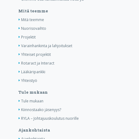
Mitä teemme
Mitä teemme
Nuorisovaihto
Projektit
Varainhankinta ja lahjoitukset
Yhteiset projektit
Rotaract ja Interact
Lääkäripankki
Yhteistyö
Tule mukaan
Tule mukaan
Kiinnostaako jäsenyys?
RYLA – Johtajuuskoulutus nuorille
Ajankohtaista
Ajankohtaista