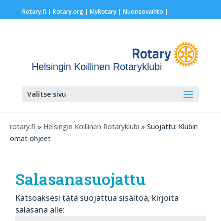
Rotary.fi
|
Rotary.org
|
MyRotary |
Nuorisovaihto
|
Helsingin Koillinen Rotaryklubi
Valitse sivu
rotary.fi
»
Helsingin Koillinen Rotaryklubi
» Suojattu: Klubin
omat ohjeet
Salasanasuojattu
Katsoaksesi tätä suojattua sisältöä, kirjoita
salasana alle: