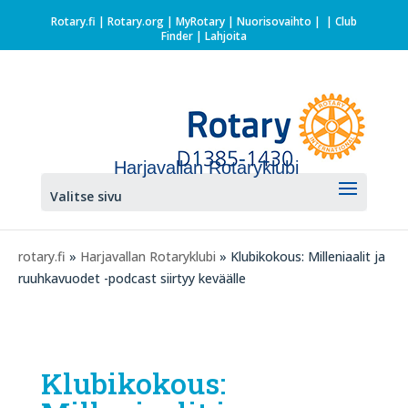
Rotary.fi
|
Rotary.org
|
MyRotary |
Nuorisovaihto
|
| Club
Finder
| Lahjoita
Harjavallan Rotaryklubi
Valitse sivu
rotary.fi
»
Harjavallan Rotaryklubi
» Klubikokous: Milleniaalit ja
ruuhkavuodet -podcast siirtyy keväälle
Klubikokous: