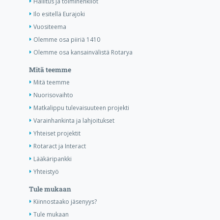
Hallitus ja toimihenkilöt
Ilo esitellä Eurajoki
Vuositeema
Olemme osa piiriä 1410
Olemme osa kansainvälistä Rotarya
Mitä teemme
Mitä teemme
Nuorisovaihto
Matkalippu tulevaisuuteen projekti
Varainhankinta ja lahjoitukset
Yhteiset projektit
Rotaract ja Interact
Lääkäripankki
Yhteistyö
Tule mukaan
Kiinnostaako jäsenyys?
Tule mukaan