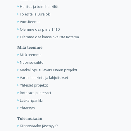
Hallitus ja toimihenkilöt
Ilo esitellä Eurajoki
Vuositeema
Olemme osa piiriä 1410
Olemme osa kansainvälistä Rotarya
Mitä teemme
Mitä teemme
Nuorisovaihto
Matkalippu tulevaisuuteen projekti
Varainhankinta ja lahjoitukset
Yhteiset projektit
Rotaract ja Interact
Lääkäripankki
Yhteistyö
Tule mukaan
Kiinnostaako jäsenyys?