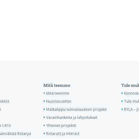
Mitä teemme
Tule mu
Mitä teemme
Kiinnost
nkilöt
Nuorisovaihto
Tule mu
i
Matkalippu tulevaisuuteen projekti
RYLA – J
Varainhankinta ja lahjoitukset
ä 1410
Yhteiset projektit
invälistä Rotarya
Rotaract ja Interact