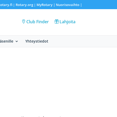
otary.fi
Rotary.org
MyRotary |
Nuorisovaihto
|
|
|
Club Finder
Lahjoita
Jäsenille
Yhteystiedot