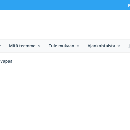
R
Mitä teemme
Tule mukaan
Ajankohtaista
. Vapaa