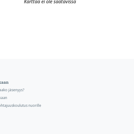
Karttaa ei ole saatavissa
kaan
aako jäsenyys?
kaan
ohtajuuskoulutus nuorille