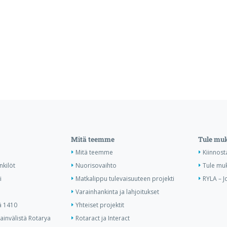
Mitä teemme
Tule mu
Mitä teemme
Kiinnost
nkilöt
Nuorisovaihto
Tule mu
i
Matkalippu tulevaisuuteen projekti
RYLA – J
Varainhankinta ja lahjoitukset
ä 1410
Yhteiset projektit
invälistä Rotarya
Rotaract ja Interact