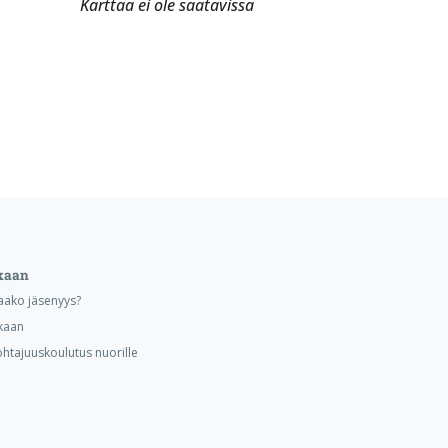
Karttaa ei ole saatavissa
kaan
aako jäsenyys?
kaan
ohtajuuskoulutus nuorille