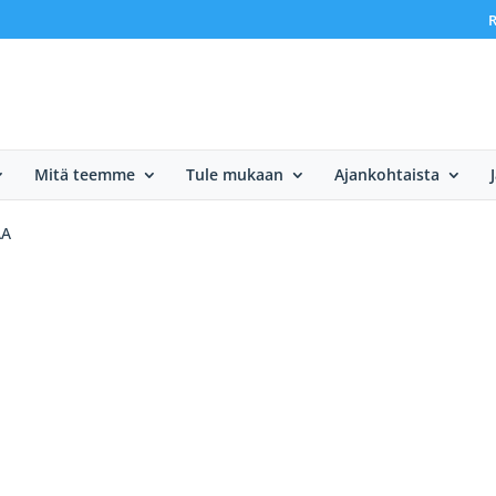
R
Mitä teemme
Tule mukaan
Ajankohtaista
AA