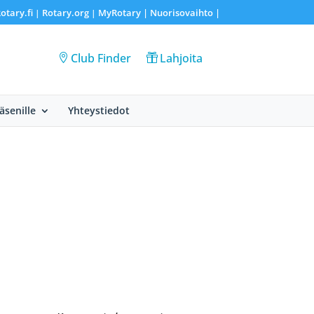
otary.fi
Rotary.org
MyRotary |
Nuorisovaihto
|
|
|
Club Finder
Lahjoita
Jäsenille
Yhteystiedot