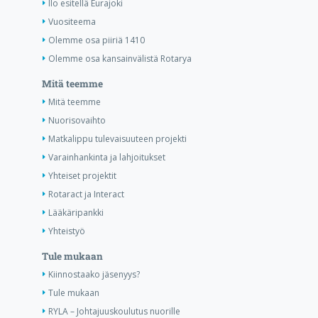
Ilo esitellä Eurajoki
Vuositeema
Olemme osa piiriä 1410
Olemme osa kansainvälistä Rotarya
Mitä teemme
Mitä teemme
Nuorisovaihto
Matkalippu tulevaisuuteen projekti
Varainhankinta ja lahjoitukset
Yhteiset projektit
Rotaract ja Interact
Lääkäripankki
Yhteistyö
Tule mukaan
Kiinnostaako jäsenyys?
Tule mukaan
RYLA – Johtajuuskoulutus nuorille