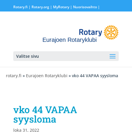
Rotary.fi
|
Rotary.org
|
MyRotary |
Nuorisovaihto
|
Eurajoen Rotaryklubi
Valitse sivu
rotary.fi
»
Eurajoen Rotaryklubi
» vko 44 VAPAA syysloma
vko 44 VAPAA
syysloma
loka 31, 2022