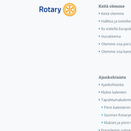
Keitä olemme
Keitä olemme
Hallitus ja toimihe
Ilo esitellä Eurajok
Vuositeema
Olemme osa piiri
Olemme osa kansa
Ajankohtaista
Ajankohtaista
Klubin kalenteri
Tapahtumakalente
Piirin kalenteriin
Suomen Rotaryn 
Klubien ja piiri
Presidentin uutise