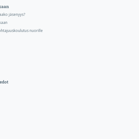
kaan
aako jäsenyys?
kaan
ohtajuuskoulutus nuorille
edot