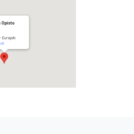
n Opisto
 - Eurajoki
mat