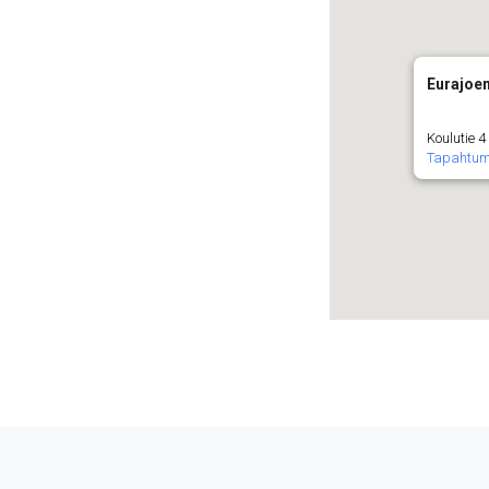
Eurajoe
Koulutie 4
Tapahtu