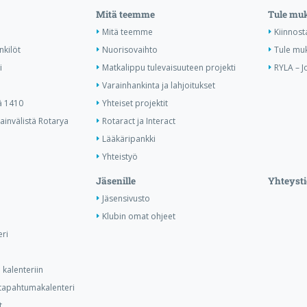
Mitä teemme
Tule mu
Mitä teemme
Kiinnost
nkilöt
Nuorisovaihto
Tule mu
i
Matkalippu tulevaisuuteen projekti
RYLA – J
Varainhankinta ja lahjoitukset
ä 1410
Yhteiset projektit
invälistä Rotarya
Rotaract ja Interact
Lääkäripankki
Yhteistyö
Jäsenille
Yhteysti
Jäsensivusto
Klubin omat ohjeet
ri
kalenteriin
n tapahtumakalenteri
t