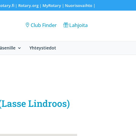
otary.fi
Rotary.org
MyRotary |
Nuorisovaihto
|
|
|
Club Finder
Lahjoita
Jäsenille
Yhteystiedot
(Lasse Lindroos)