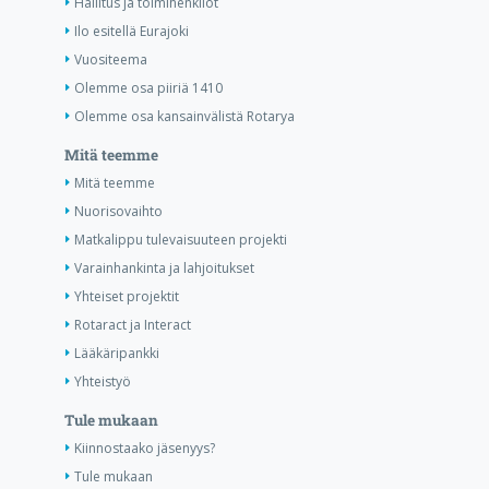
Hallitus ja toimihenkilöt
Ilo esitellä Eurajoki
Vuositeema
Olemme osa piiriä 1410
Olemme osa kansainvälistä Rotarya
Mitä teemme
Mitä teemme
Nuorisovaihto
Matkalippu tulevaisuuteen projekti
Varainhankinta ja lahjoitukset
Yhteiset projektit
Rotaract ja Interact
Lääkäripankki
Yhteistyö
Tule mukaan
Kiinnostaako jäsenyys?
Tule mukaan