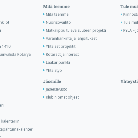
Mitä teemme
Tule mu
Mitä teemme
Kiinnost
nkilöt
Nuorisovaihto
Tule mu
i
Matkalippu tulevaisuuteen projekti
RYLA – J
Varainhankinta ja lahjoitukset
ä 1410
Yhteiset projektit
invälistä Rotarya
Rotaract ja Interact
Lääkäripankki
Yhteistyö
Jäsenille
Yhteysti
Jäsensivusto
Klubin omat ohjeet
ri
kalenteriin
n tapahtumakalenteri
t