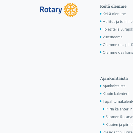
Keitä olemme
Keitä olemme
Hallitus ja toimihe
Ilo esitellä Eurajok
Vuositeema
Olemme osa piiri
Olemme osa kansa
Ajankohtaista
Ajankohtaista
Klubin kalenteri
Tapahtumakalente
Piirin kalenteriin
Suomen Rotaryn 
Klubien ja piiri
Presidentin uutise