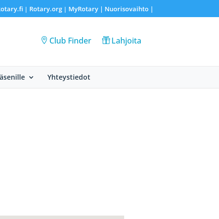
otary.fi
Rotary.org
MyRotary |
Nuorisovaihto
|
|
|
Club Finder
Lahjoita
Jäsenille
Yhteystiedot