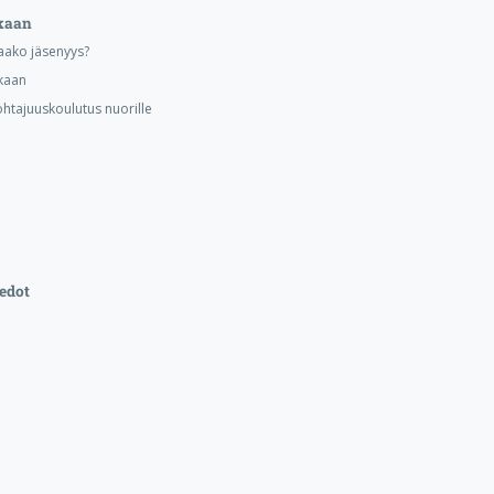
kaan
aako jäsenyys?
kaan
ohtajuuskoulutus nuorille
edot