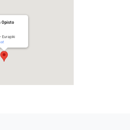
n Opisto
 - Eurajoki
mat