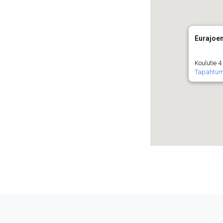
Eurajoe
Koulutie 4
Tapahtu