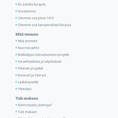
Ilo esitellä Eurajoki
Vuositeema
Olemme osa piiriä 1410
Olemme osa kansainvälistä Rotarya
Mitä teemme
Mitä teemme
Nuorisovaihto
Matkalippu tulevaisuuteen projekti
Varainhankinta ja lahjoitukset
Yhteiset projektit
Rotaract ja Interact
Lääkäripankki
Yhteistyö
Tule mukaan
Kiinnostaako jäsenyys?
Tule mukaan