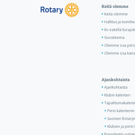
Keitä olemme
Keitä olemme
Hallitus ja toimihe
Ilo esitellä Eurajok
Vuositeema
Olemme osa piiri
Olemme osa kansa
Ajankohtaista
Ajankohtaista
Klubin kalenteri
Tapahtumakalente
Piirin kalenteriin
Suomen Rotaryn 
Klubien ja piiri
Presidentin uutise