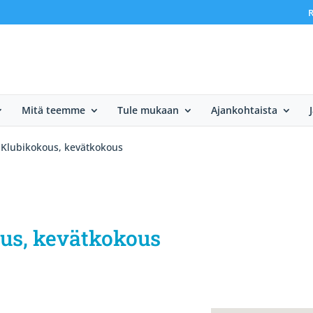
R
Mitä teemme
Tule mukaan
Ajankohtaista
. Klubikokous, kevätkokous
ous, kevätkokous