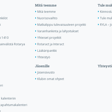
Mitä teemme
Tule mu
Mitä teemme
Kiinnost
nkilöt
Nuorisovaihto
Tule mu
i
Matkalippu tulevaisuuteen projekti
RYLA – J
Varainhankinta ja lahjoitukset
ä 1410
Yhteiset projektit
invälistä Rotarya
Rotaract ja Interact
Lääkäripankki
Yhteistyö
Jäsenille
Yhteysti
Jäsensivusto
Klubin omat ohjeet
ri
kalenteriin
n tapahtumakalenteri
t