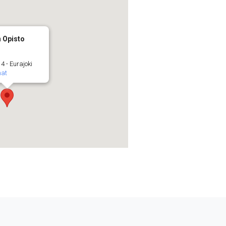
n Opisto
4 - Eurajoki
mat