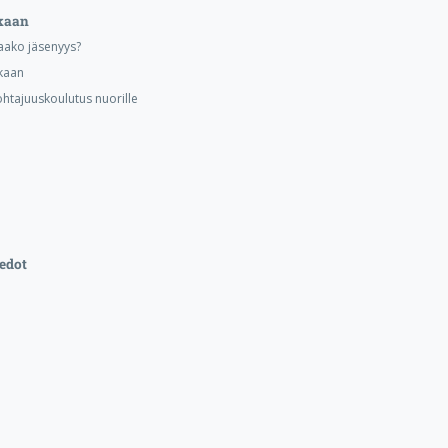
kaan
aako jäsenyys?
kaan
ohtajuuskoulutus nuorille
edot