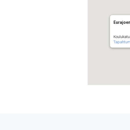
Eurajoe
Koulukatu 
Tapahtu