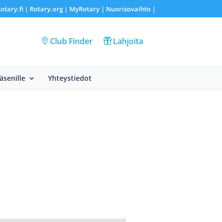
otary.fi
Rotary.org
MyRotary |
Nuorisovaihto
|
|
|
Club Finder
Lahjoita
Jäsenille
Yhteystiedot