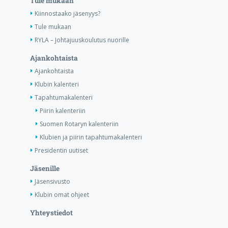
Tule mukaan
Kiinnostaako jäsenyys?
Tule mukaan
RYLA – Johtajuuskoulutus nuorille
Ajankohtaista
Ajankohtaista
Klubin kalenteri
Tapahtumakalenteri
Piirin kalenteriin
Suomen Rotaryn kalenteriin
Klubien ja piirin tapahtumakalenteri
Presidentin uutiset
Jäsenille
Jäsensivusto
Klubin omat ohjeet
Yhteystiedot