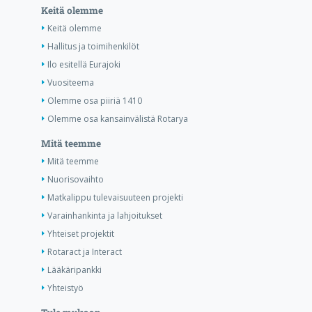
Keitä olemme
Keitä olemme
Hallitus ja toimihenkilöt
Ilo esitellä Eurajoki
Vuositeema
Olemme osa piiriä 1410
Olemme osa kansainvälistä Rotarya
Mitä teemme
Mitä teemme
Nuorisovaihto
Matkalippu tulevaisuuteen projekti
Varainhankinta ja lahjoitukset
Yhteiset projektit
Rotaract ja Interact
Lääkäripankki
Yhteistyö