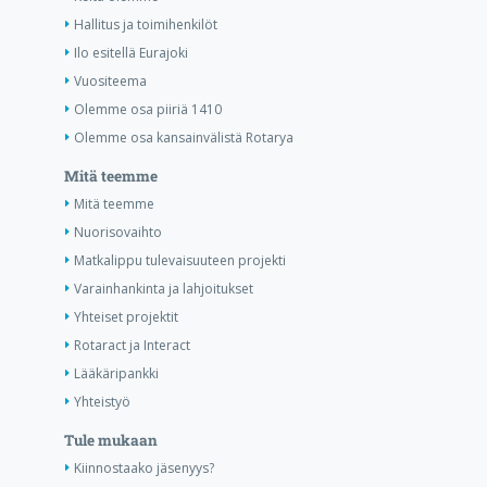
Hallitus ja toimihenkilöt
Ilo esitellä Eurajoki
Vuositeema
Olemme osa piiriä 1410
Olemme osa kansainvälistä Rotarya
Mitä teemme
Mitä teemme
Nuorisovaihto
Matkalippu tulevaisuuteen projekti
Varainhankinta ja lahjoitukset
Yhteiset projektit
Rotaract ja Interact
Lääkäripankki
Yhteistyö
Tule mukaan
Kiinnostaako jäsenyys?