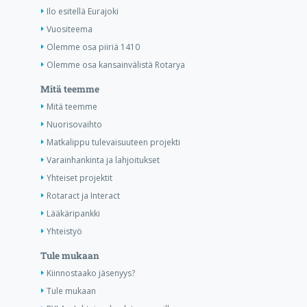
Ilo esitellä Eurajoki
Vuositeema
Olemme osa piiriä 1410
Olemme osa kansainvälistä Rotarya
Mitä teemme
Mitä teemme
Nuorisovaihto
Matkalippu tulevaisuuteen projekti
Varainhankinta ja lahjoitukset
Yhteiset projektit
Rotaract ja Interact
Lääkäripankki
Yhteistyö
Tule mukaan
Kiinnostaako jäsenyys?
Tule mukaan