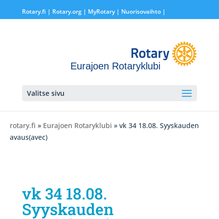
Rotary.fi
|
Rotary.org
|
MyRotary |
Nuorisovaihto
|
Eurajoen Rotaryklubi
Valitse sivu
rotary.fi
»
Eurajoen Rotaryklubi
» vk 34 18.08. Syyskauden
avaus(avec)
vk 34 18.08.
Syyskauden