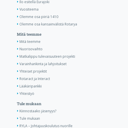
Ilo esitellä Eurajoki
Vuositeema
Olemme osa piiriä 1410
Olemme osa kansainvälistä Rotarya
Mitä teemme
Mitä teemme
Nuorisovaihto
Matkalippu tulevaisuuteen projekti
Varainhankinta ja lahjoitukset
Yhteiset projektit
Rotaract ja Interact
Lääkäripankki
Yhteistyö
Tule mukaan
Kiinnostaako jäsenyys?
Tule mukaan
RYLA – Johtajuuskoulutus nuorille