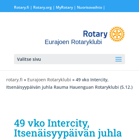
Rotary.fi
|
Rotary.org
|
MyRotary |
Nuorisovaihto
|
Eurajoen Rotaryklubi
Valitse sivu
rotary.fi
»
Eurajoen Rotaryklubi
» 49 vko Intercity,
Itsenäisyypäivän juhla Rauma Hauenguan Rotaryklubi (5.12.)
49 vko Intercity,
Itsenäisyypäivän juhla