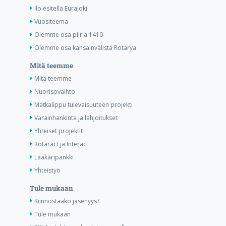
Ilo esitellä Eurajoki
Vuositeema
Olemme osa piiriä 1410
Olemme osa kansainvälistä Rotarya
Mitä teemme
Mitä teemme
Nuorisovaihto
Matkalippu tulevaisuuteen projekti
Varainhankinta ja lahjoitukset
Yhteiset projektit
Rotaract ja Interact
Lääkäripankki
Yhteistyö
Tule mukaan
Kiinnostaako jäsenyys?
Tule mukaan