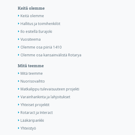
Keitä olemme
Keitä olemme
Hallitus ja toimihenkilöt
Ilo esitellä Eurajoki
Vuositeema
Olemme osa piiriä 1410
Olemme osa kansainvälistä Rotarya
Mitä teemme
Mitä teemme
Nuorisovaihto
Matkalippu tulevaisuuteen projekti
Varainhankinta ja lahjoitukset
Yhteiset projektit
Rotaract ja Interact
Lääkäripankki
Yhteistyö