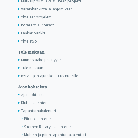
Matkalippu tulevaisuuteen projekti
Varainhankinta ja lahjoitukset
Yhteiset projektit
Rotaract ja Interact
Lääkäripankki
Yhteistyö
Tule mukaan
Kiinnostaako jäsenyys?
Tule mukaan
RYLA – Johtajuuskoulutus nuorille
Ajankohtaista
Ajankohtaista
Klubin kalenteri
Tapahtumakalenteri
Piirin kalenteriin
Suomen Rotaryn kalenteriin
Klubien ja piirin tapahtumakalenteri