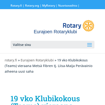
Rotary.fi
|
Rotary.org
|
MyRotary |
Nuorisovaihto
|
Eurajoen Rotaryklubi
Valitse sivu
rotary.fi
»
Eurajoen Rotaryklubi
» 19 vko Klubikokous
(Teams) vieraana Metsä Fibren tj. Liisa-Maija Perävainio
aiheena uusi saha
19 vko Klubikokous