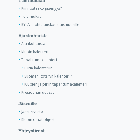
Tule mukaan
Kiinnostaako jäsenyys?
Tule mukaan
RYLA – Johtajuuskoulutus nuorille
Ajankohtaista
Ajankohtaista
Klubin kalenteri
Tapahtumakalenteri
Piirin kalenteriin
Suomen Rotaryn kalenteriin
Klubien ja piirin tapahtumakalenteri
Presidentin uutiset
Jäsenille
Jäsensivusto
Klubin omat ohjeet
Yhteystiedot