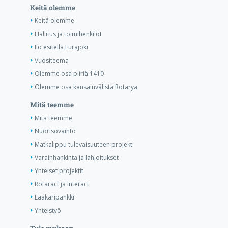
Keitä olemme
Keitä olemme
Hallitus ja toimihenkilöt
Ilo esitellä Eurajoki
Vuositeema
Olemme osa piiriä 1410
Olemme osa kansainvälistä Rotarya
Mitä teemme
Mitä teemme
Nuorisovaihto
Matkalippu tulevaisuuteen projekti
Varainhankinta ja lahjoitukset
Yhteiset projektit
Rotaract ja Interact
Lääkäripankki
Yhteistyö