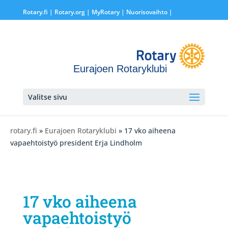
Rotary.fi
|
Rotary.org
|
MyRotary |
Nuorisovaihto
|
Eurajoen Rotaryklubi
Valitse sivu
rotary.fi
»
Eurajoen Rotaryklubi
» 17 vko aiheena
vapaehtoistyö president Erja Lindholm
17 vko aiheena
vapaehtoistyö