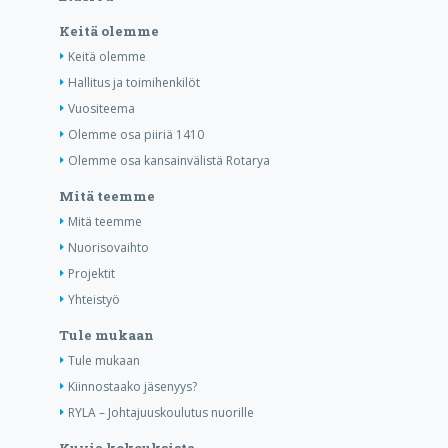
Keitä olemme
Keitä olemme
Hallitus ja toimihenkilöt
Vuositeema
Olemme osa piiriä 1410
Olemme osa kansainvälistä Rotarya
Mitä teemme
Mitä teemme
Nuorisovaihto
Projektit
Yhteistyö
Tule mukaan
Tule mukaan
Kiinnostaako jäsenyys?
RYLA – Johtajuuskoulutus nuorille