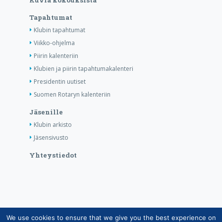
Kuvia kokouksista
Tapahtumat
Klubin tapahtumat
Viikko-ohjelma
Piirin kalenteriin
Klubien ja piirin tapahtumakalenteri
Presidentin uutiset
Suomen Rotaryn kalenteriin
Jäsenille
Klubin arkisto
Jäsensivusto
Yhteystiedot
We use cookies to ensure that we give you the best experience on
Copyright © Suomen Rotarypalvelu ry 2026 |