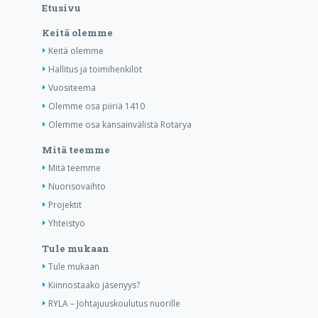
Etusivu
Keitä olemme
Keitä olemme
Hallitus ja toimihenkilöt
Vuositeema
Olemme osa piiriä 1410
Olemme osa kansainvälistä Rotarya
Mitä teemme
Mitä teemme
Nuorisovaihto
Projektit
Yhteistyö
Tule mukaan
Tule mukaan
Kiinnostaako jäsenyys?
RYLA – Johtajuuskoulutus nuorille