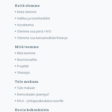
Keitä olemme
Keitä olemme
Hallitus ja toimihenkilöt
Vuositeema
Olemme osa piiriä 1410
Olemme osa kansainvälistä Rotarya
Mitä teemme
Mitä teemme
Nuorisovaihto
Projektit
Yhteistyö
Tule mukaan
Tule mukaan
Kiinnostaako jäsenyys?
RYLA – Johtajuuskoulutus nuorille
Kuvia kokouksista