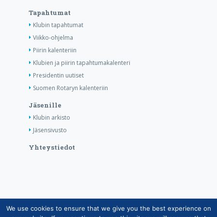
Tapahtumat
Klubin tapahtumat
Viikko-ohjelma
Piirin kalenteriin
Klubien ja piirin tapahtumakalenteri
Presidentin uutiset
Suomen Rotaryn kalenteriin
Jäsenille
Klubin arkisto
Jäsensivusto
Yhteystiedot
We use cookies to ensure that we give you the best experience on
Copyright © Suomen Rotarypalvelu ry 2026 |