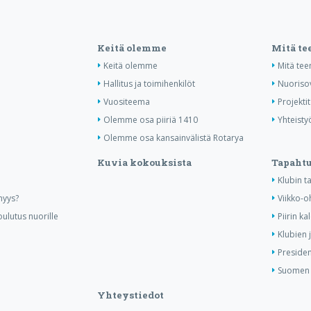
Keitä olemme
Mitä t
Keitä olemme
Mitä te
Hallitus ja toimihenkilöt
Nuoriso
Vuositeema
Projektit
Olemme osa piiriä 1410
Yhteisty
Olemme osa kansainvälistä Rotarya
Kuvia kokouksista
Tapaht
Klubin 
nyys?
Viikko-o
ulutus nuorille
Piirin ka
Klubien 
Presiden
Suomen R
Yhteystiedot