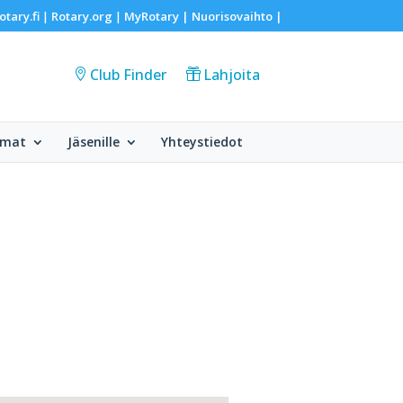
otary.fi
Rotary.org
MyRotary |
Nuorisovaihto
|
|
|
Club Finder
Lahjoita
umat
Jäsenille
Yhteystiedot