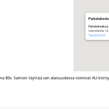
Palvelukesk
Palvelukeskus
Vänniläntie 14
Tapahtumat
onna 80v. Samoin täyttää sen alaisuudessa toimivat AU-könty