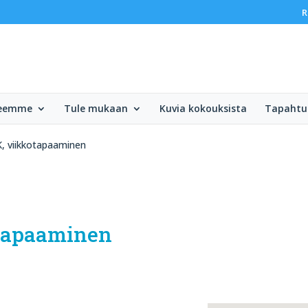
R
teemme
Tule mukaan
Kuvia kokouksista
Tapaht
, viikkotapaaminen
otapaaminen