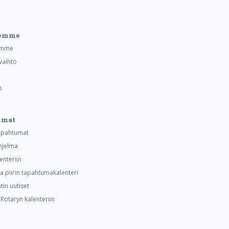
eemme
emme
vaihto
ö
umat
tapahtumat
hjelma
lenteriin
ja piirin tapahtumakalenteri
tin uutiset
otaryn kalenteriin