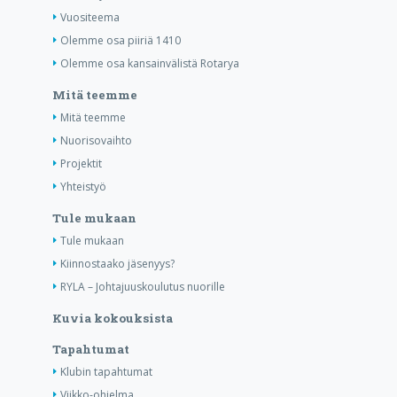
Vuositeema
Olemme osa piiriä 1410
Olemme osa kansainvälistä Rotarya
Mitä teemme
Mitä teemme
Nuorisovaihto
Projektit
Yhteistyö
Tule mukaan
Tule mukaan
Kiinnostaako jäsenyys?
RYLA – Johtajuuskoulutus nuorille
Kuvia kokouksista
Tapahtumat
Klubin tapahtumat
Viikko-ohjelma