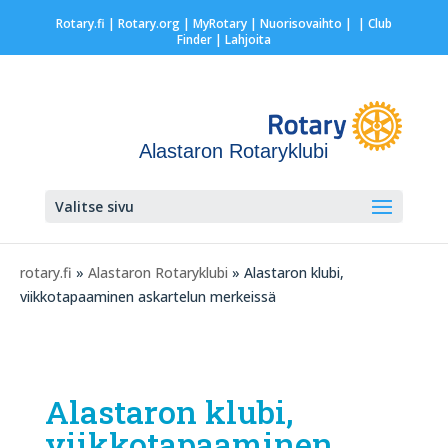
Rotary.fi
|
Rotary.org
|
MyRotary |
Nuorisovaihto
|
| Club
Finder
| Lahjoita
Alastaron Rotaryklubi
Valitse sivu
rotary.fi
»
Alastaron Rotaryklubi
» Alastaron klubi,
viikkotapaaminen askartelun merkeissä
Alastaron klubi,
viikkotapaaminen