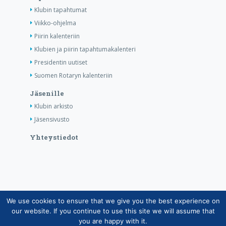
Klubin tapahtumat
Viikko-ohjelma
Piirin kalenteriin
Klubien ja piirin tapahtumakalenteri
Presidentin uutiset
Suomen Rotaryn kalenteriin
Jäsenille
Klubin arkisto
Jäsensivusto
Yhteystiedot
We use cookies to ensure that we give you the best experience on
Copyright © Suomen Rotarypalvelu ry 2026 |
our website. If you continue to use this site we will assume that
Jäsentietojärjestelmän tietosuojaseloste
|
Henkilötietojen
you are happy with it.
käsittely Rotarytoiminnassa