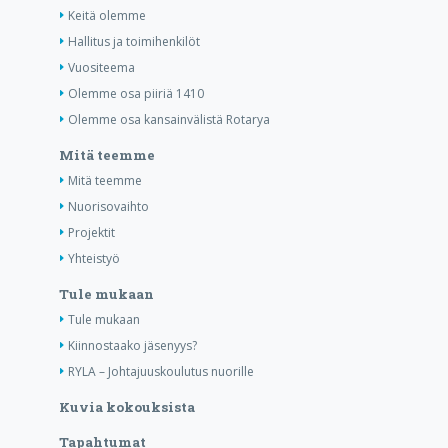
Keitä olemme
Hallitus ja toimihenkilöt
Vuositeema
Olemme osa piiriä 1410
Olemme osa kansainvälistä Rotarya
Mitä teemme
Mitä teemme
Nuorisovaihto
Projektit
Yhteistyö
Tule mukaan
Tule mukaan
Kiinnostaako jäsenyys?
RYLA – Johtajuuskoulutus nuorille
Kuvia kokouksista
Tapahtumat