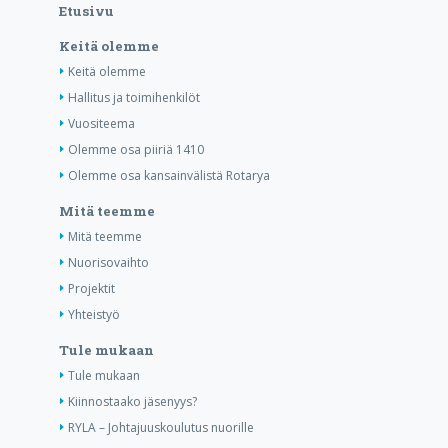
Etusivu
Keitä olemme
Keitä olemme
Hallitus ja toimihenkilöt
Vuositeema
Olemme osa piiriä 1410
Olemme osa kansainvälistä Rotarya
Mitä teemme
Mitä teemme
Nuorisovaihto
Projektit
Yhteistyö
Tule mukaan
Tule mukaan
Kiinnostaako jäsenyys?
RYLA – Johtajuuskoulutus nuorille