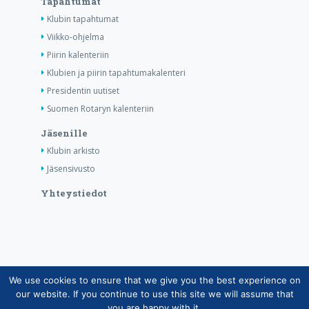
Tapahtumat
Klubin tapahtumat
Viikko-ohjelma
Piirin kalenteriin
Klubien ja piirin tapahtumakalenteri
Presidentin uutiset
Suomen Rotaryn kalenteriin
Jäsenille
Klubin arkisto
Jäsensivusto
Yhteystiedot
We use cookies to ensure that we give you the best experience on
Copyright © Suomen Rotarypalvelu ry 2026 |
our website. If you continue to use this site we will assume that
Jäsentietojärjestelmän tietosuojaseloste
|
Henkilötietojen
you are happy with it.