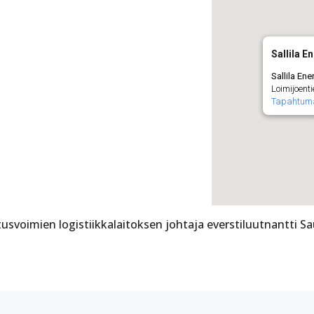
Sallila E
Sallila Ene
Loimijoent
Tapahtum
oimien logistiikkalaitoksen johtaja everstiluutnantti Sau