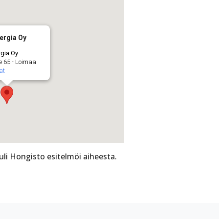
nergia Oy
rgia Oy
ie 65 - Loimaa
at
li Hongisto esitelmöi aiheesta.