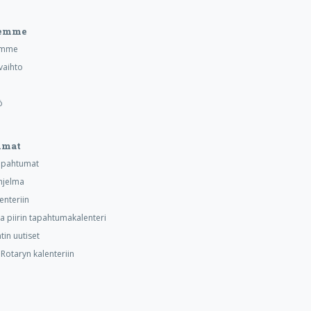
eemme
emme
vaihto
ö
umat
tapahtumat
hjelma
lenteriin
ja piirin tapahtumakalenteri
tin uutiset
otaryn kalenteriin