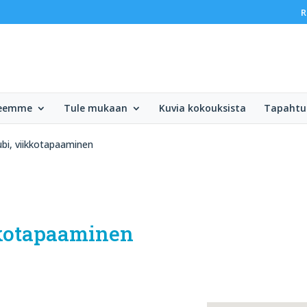
R
teemme
Tule mukaan
Kuvia kokouksista
Tapaht
ubi, viikkotapaaminen
kkotapaaminen