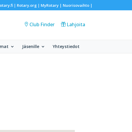
otary.fi
Rotary.org
MyRotary |
Nuorisovaihto
|
|
|
Club Finder
Lahjoita
umat
Jäsenille
Yhteystiedot