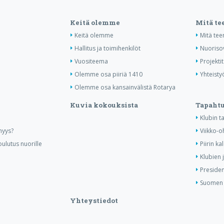
Keitä olemme
Mitä t
Keitä olemme
Mitä te
Hallitus ja toimihenkilöt
Nuoriso
Vuositeema
Projektit
Olemme osa piiriä 1410
Yhteisty
Olemme osa kansainvälistä Rotarya
Kuvia kokouksista
Tapaht
Klubin 
nyys?
Viikko-o
ulutus nuorille
Piirin ka
Klubien 
Presiden
Suomen R
Yhteystiedot