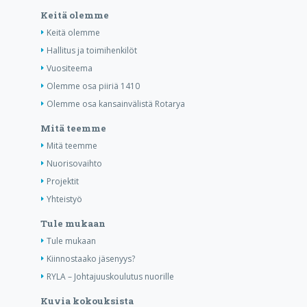
Keitä olemme
Keitä olemme
Hallitus ja toimihenkilöt
Vuositeema
Olemme osa piiriä 1410
Olemme osa kansainvälistä Rotarya
Mitä teemme
Mitä teemme
Nuorisovaihto
Projektit
Yhteistyö
Tule mukaan
Tule mukaan
Kiinnostaako jäsenyys?
RYLA – Johtajuuskoulutus nuorille
Kuvia kokouksista