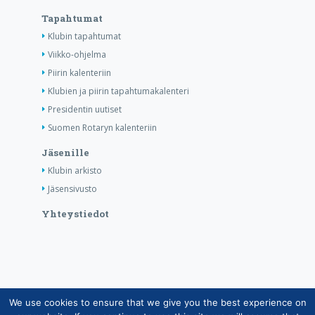
Tapahtumat
Klubin tapahtumat
Viikko-ohjelma
Piirin kalenteriin
Klubien ja piirin tapahtumakalenteri
Presidentin uutiset
Suomen Rotaryn kalenteriin
Jäsenille
Klubin arkisto
Jäsensivusto
Yhteystiedot
We use cookies to ensure that we give you the best experience on
Copyright © Suomen Rotarypalvelu ry 2026 |