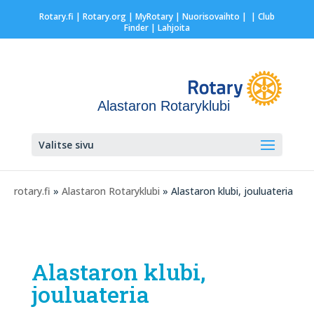
Rotary.fi
|
Rotary.org
|
MyRotary |
Nuorisovaihto
|
| Club
Finder
| Lahjoita
Alastaron Rotaryklubi
Valitse sivu
rotary.fi
»
Alastaron Rotaryklubi
» Alastaron klubi, jouluateria
Alastaron klubi,
jouluateria