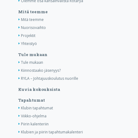
Olemme osa kansainvälistä Rotarya
Mitä teemme
Mitä teemme
Nuorisovaihto
Projektit
Yhteistyö
Tule mukaan
Tule mukaan
Kiinnostaako jäsenyys?
RYLA – Johtajuuskoulutus nuorille
Kuvia kokouksista
Tapahtumat
Klubin tapahtumat
Viikko-ohjelma
Piirin kalenteriin
Klubien ja piirin tapahtumakalenteri