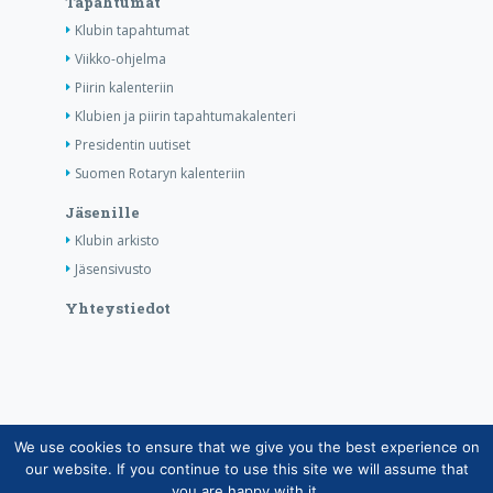
Tapahtumat
Klubin tapahtumat
Viikko-ohjelma
Piirin kalenteriin
Klubien ja piirin tapahtumakalenteri
Presidentin uutiset
Suomen Rotaryn kalenteriin
Jäsenille
Klubin arkisto
Jäsensivusto
Yhteystiedot
We use cookies to ensure that we give you the best experience on
Copyright © Suomen Rotarypalvelu ry 2026 |
our website. If you continue to use this site we will assume that
Jäsentietojärjestelmän tietosuojaseloste
|
Henkilötietojen
you are happy with it.