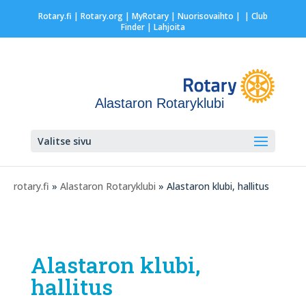
Rotary.fi
|
Rotary.org
|
MyRotary |
Nuorisovaihto
|
| Club
Finder
| Lahjoita
Alastaron Rotaryklubi
Valitse sivu
rotary.fi
»
Alastaron Rotaryklubi
» Alastaron klubi, hallitus
Alastaron klubi,
hallitus