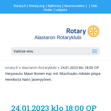
Rotary.fi
|
Rotary.org
|
MyRotary |
Nuorisovaihto
|
| Club
Finder
| Lahjoita
Alastaron Rotaryklubi
Valitse sivu
rotary.fi
»
Alastaron Rotaryklubi
» 24.01.2023 klo 18:00 OP
Harjuseutu Mauri Ikonen evp. evl. Muuttuuko mikään piispa
Henrikistä Nato jäsenyyteen.
24.01.2023 klo 18:00 OP