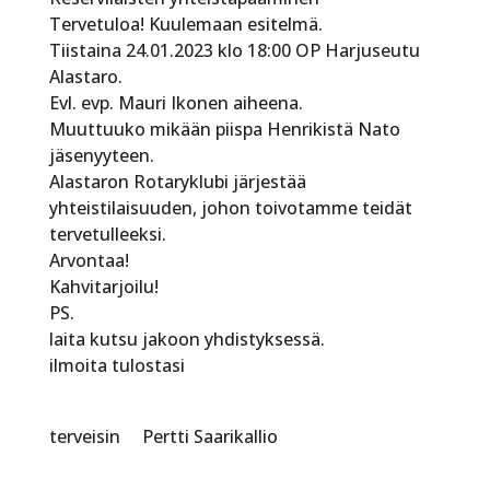
Tervetuloa! Kuulemaan esitelmä.
Tiistaina 24.01.2023 klo 18:00 OP Harjuseutu
Alastaro.
Evl. evp. Mauri Ikonen aiheena.
Muuttuuko mikään piispa Henrikistä Nato
jäsenyyteen.
Alastaron Rotaryklubi järjestää
yhteistilaisuuden, johon toivotamme teidät
tervetulleeksi.
Arvontaa!
Kahvitarjoilu!
PS.
laita kutsu jakoon yhdistyksessä.
ilmoita tulostasi
terveisin Pertti Saarikallio