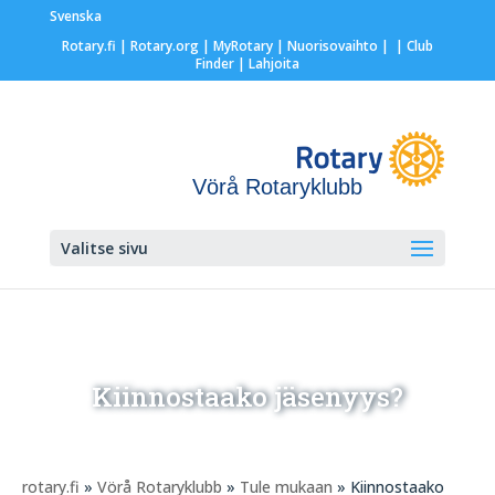
Svenska
Rotary.fi
|
Rotary.org
|
MyRotary |
Nuorisovaihto
|
| Club
Finder
| Lahjoita
Vörå Rotaryklubb
Valitse sivu
Kiinnostaako jäsenyys?
rotary.fi
»
Vörå Rotaryklubb
»
Tule mukaan
» Kiinnostaako