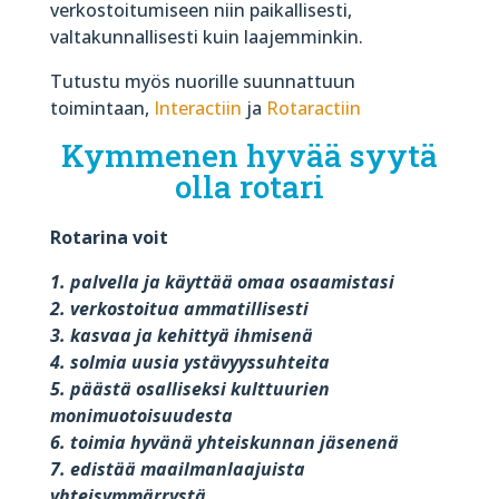
verkostoitumiseen niin paikallisesti,
valtakunnallisesti kuin laajemminkin.
Tutustu myös nuorille suunnattuun
toimintaan,
Interactiin
ja
Rotaractiin
Kymmenen hyvää syytä
olla rotari
Rotarina voit
1. palvella ja käyttää omaa osaamistasi
2. verkostoitua ammatillisesti
3. kasvaa ja kehittyä ihmisenä
4. solmia uusia ystävyyssuhteita
5. päästä osalliseksi kulttuurien
monimuotoisuudesta
6. toimia hyvänä yhteiskunnan jäsenenä
7. edistää maailmanlaajuista
yhteisymmärrystä