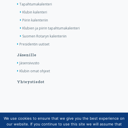
Tapahtumakalenteri
Klubin kalenteri
Piirin kalenteriin
Klubien ja piirin tapahtumakalenteri
Suomen Rotaryn kalenteriin
Presidentin uutiset
Jäsenille
Jäsensivusto
Klubin omat ohjeet
Yhteystiedot
We use cookies to ensure that we give you the best experience on
Copyright © Suomen Rotarypalvelu ry 2026 |
our website. If you continue to use this site we will assume that
Jäsentietojärjestelmän tietosuojaseloste
|
Henkilötietojen