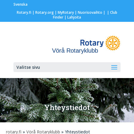
Svenska
Rotary.fi
|
Rotary.org
|
MyRotary |
Nuorisovaihto
|
| Club
Finder
| Lahjoita
Vörå Rotaryklubb
Valitse sivu
Yhteystiedot
rotary.fi
»
Vörå Rotaryklubb
» Yhteystiedot