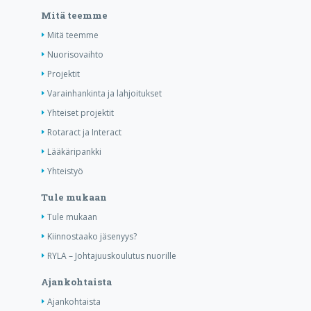
Mitä teemme
Mitä teemme
Nuorisovaihto
Projektit
Varainhankinta ja lahjoitukset
Yhteiset projektit
Rotaract ja Interact
Lääkäripankki
Yhteistyö
Tule mukaan
Tule mukaan
Kiinnostaako jäsenyys?
RYLA – Johtajuuskoulutus nuorille
Ajankohtaista
Ajankohtaista