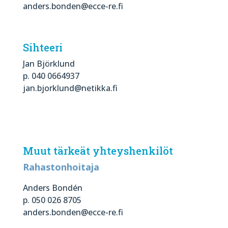
anders.bonden@ecce-re.fi
Sihteeri
Jan Björklund
p.
040 0664937
jan.bjorklund@netikka.fi
Muut tärkeät yhteyshenkilöt
Rahastonhoitaja
Anders Bondén
p. 050 026 8705
anders.bonden@ecce-re.fi