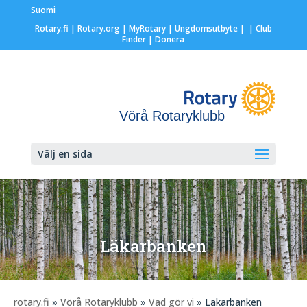
Suomi
Rotary.fi
|
Rotary.org
|
MyRotary |
Ungdomsutbyte
|
| Club
Finder
| Donera
Vörå Rotaryklubb
Välj en sida
Läkarbanken
rotary.fi
»
Vörå Rotaryklubb
»
Vad gör vi
» Läkarbanken