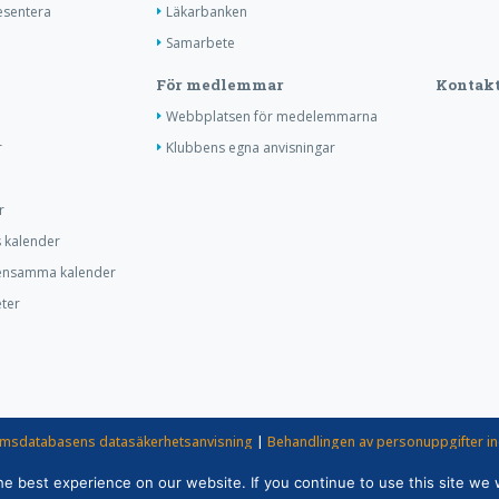
resentera
Läkarbanken
Samarbete
För medlemmar
Kontakt
Webbplatsen för medelemmarna
r
Klubbens egna anvisningar
r
s kalender
ensamma kalender
ter
msdatabasens datasäkerhetsanvisning
|
Behandlingen av personuppgifter i
rotaryverksamheten
 best experience on our website. If you continue to use this site we w