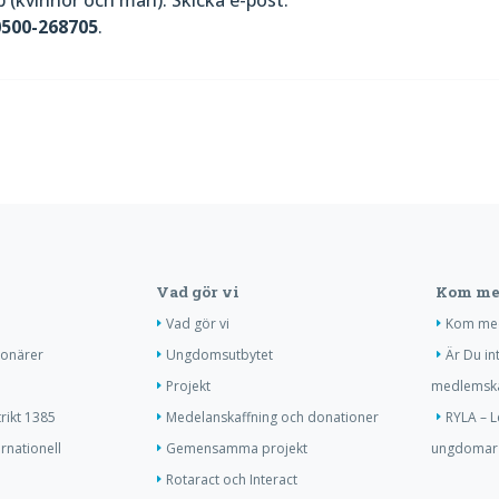
0500-268705
.
Vad gör vi
Kom me
Vad gör vi
Kom me
ionärer
Ungdomsutbytet
Är Du in
Projekt
medlemsk
trikt 1385
Medelanskaffning och donationer
RYLA – L
ernationell
Gemensamma projekt
ungdomar
Rotaract och Interact