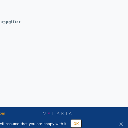
uppgifter
nom
ill assume that you are happy with it.
OK