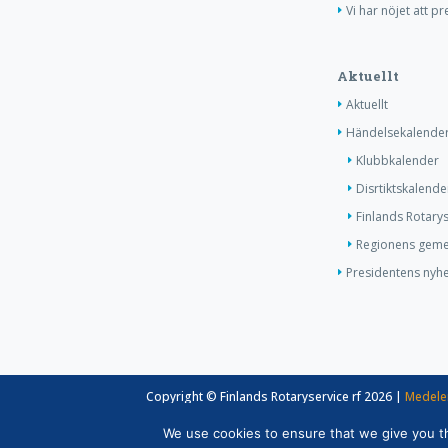
Vi har nöjet att p
Aktuellt
Aktuellt
Händelsekalende
Klubbkalender
Disrtiktskalende
Finlands Rotary
Regionens gem
Presidentens nyhe
Copyright © Finlands Rotaryservice rf 2026 |
Medele
We use cookies to ensure that we give you the