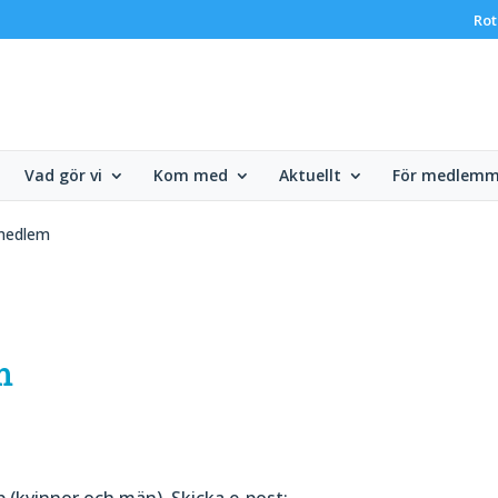
Rot
Vad gör vi
Kom med
Aktuellt
För medlemm
medlem
m
(kvinnor och män). Skicka e-post: