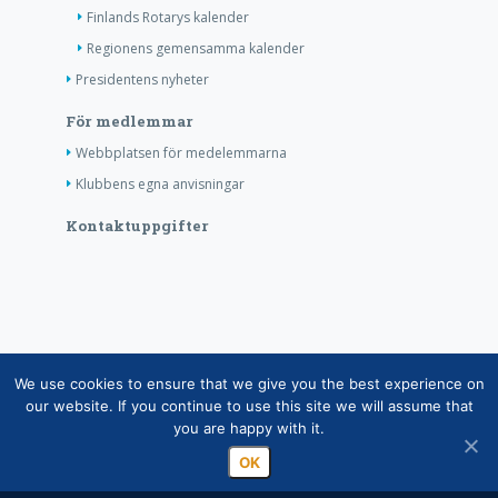
Finlands Rotarys kalender
Regionens gemensamma kalender
Presidentens nyheter
För medlemmar
Webbplatsen för medelemmarna
Klubbens egna anvisningar
Kontaktuppgifter
Copyright © Finlands Rotaryservice rf 2026 |
We use cookies to ensure that we give you the best experience on
Medelemsdatabasens datasäkerhetsanvisning
|
our website. If you continue to use this site we will assume that
you are happy with it.
Behandlingen av personuppgifter inom rotaryverksamheten
OK